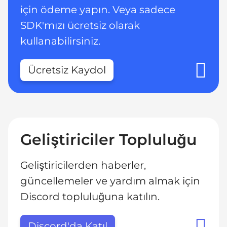
için ödeme yapın. Veya sadece
SDK'mızı ücretsiz olarak
kullanabilirsiniz.
Ücretsiz Kaydol
Geliştiriciler Topluluğu
Geliştiricilerden haberler,
güncellemeler ve yardım almak için
Discord topluluğuna katılın.
Discord'da Katıl