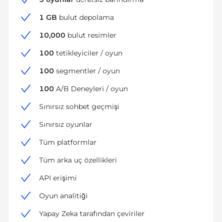
1 GB
bulut depolama
10,000
bulut resimler
100
tetikleyiciler / oyun
100
segmentler / oyun
100
A/B Deneyleri / oyun
Sınırsız sohbet geçmişi
Sınırsız oyunlar
Tüm platformlar
Tüm arka uç özellikleri
API erişimi
Oyun analitiği
Yapay Zeka tarafından çeviriler