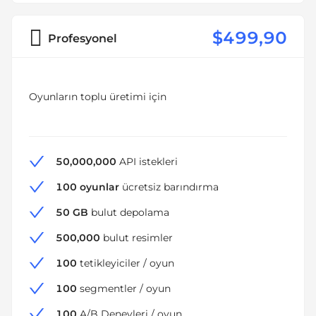
$499,90
Profesyonel
Oyunların toplu üretimi için
50,000,000
API istekleri
100 oyunlar
ücretsiz barındırma
50 GB
bulut depolama
500,000
bulut resimler
100
tetikleyiciler / oyun
100
segmentler / oyun
100
A/B Deneyleri / oyun