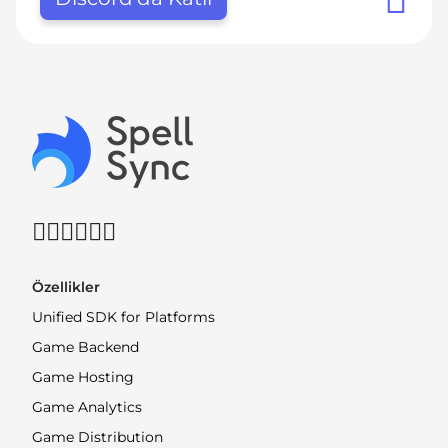
Özellikler
Unified SDK for Platforms
Game Backend
Game Hosting
Game Analytics
Game Distribution